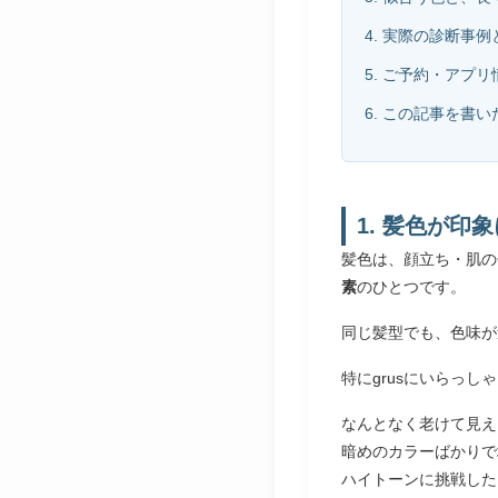
4. 実際の診断事
5. ご予約・アプリ
6. この記事を書い
1. 髪色が印
髪色は、顔立ち・肌の
素
のひとつです。
同じ髪型でも、色味が
特にgrusにいらっ
なんとなく老けて見え
暗めのカラーばかりで
ハイトーンに挑戦した