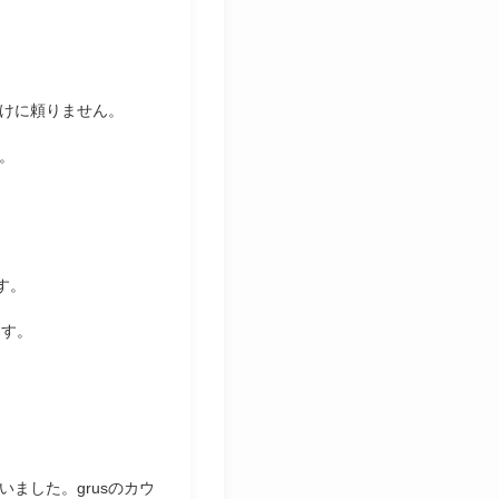
だけに頼りません。
。
す。
ます。
ました。grusのカウ