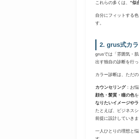
これらの多くは、
“似
自分にフィットする色
す。
2. grus式
grusでは「雰囲気
出す独自の診断を行っ
カラー診断は、ただの
カウンセリング
：お悩
顔色・髪質・瞳の色
を
なりたいイメージやラ
たとえば、ビジネスシ
前提に設計していきま
一人ひとりの理想と悩
す。