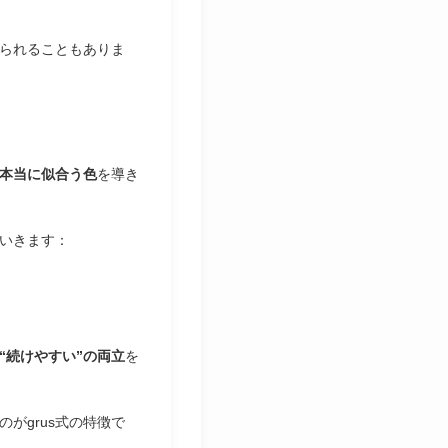
られることもありま
本当に似合う色
を導き
いきます：
と“続けやすい”の両立
を
がgrus式の特徴で