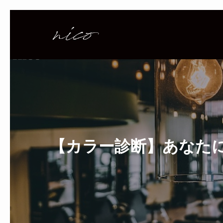
五
反
田
の
美
容
室
「nico」
/
【カラー診断】あなたに
蔵
前・
新
御
徒
町
の