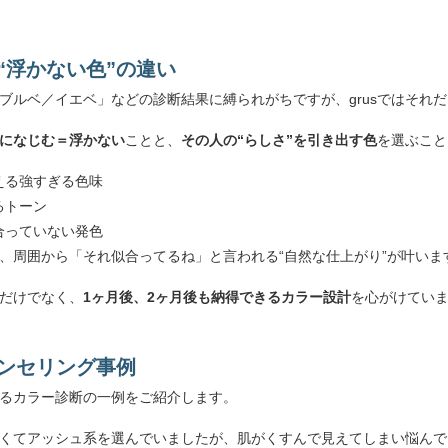
と“浮かない色”の違い
ブルベ／イエベ」などの診断結果に縛られがちですが、grusではそれ
になじむ＝浮かない
ことと、
その人の“らしさ”を引き出す色
を選ぶこと
える強すぎる色味
るトーン
合っていない発色
、周囲から「それ似合ってるね」と言われる“自然な仕上がり”が叶いま
りだけでなく、
1ヶ月後、2ヶ月後も納得できるカラー設計
を心がけてい
ウンセリング事例
ているカラー診断の一例をご紹介します。
くてアッシュ系を選んでいましたが、肌がくすんで見えてしまい悩んでい