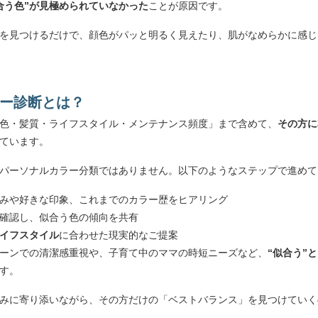
合う色”が見極められていなかった
ことが原因です。
を見つけるだけで、顔色がパッと明るく見えたり、肌がなめらかに感じ
カラー診断とは？
・肌色・髪質・ライフスタイル・メンテナンス頻度」まで含めて、
その方に
ています。
パーソナルカラー分類ではありません。以下のようなステップで進めて
みや好きな印象、これまでのカラー歴をヒアリング
確認し、似合う色の傾向を共有
イフスタイル
に合わせた現実的なご提案
ーンでの清潔感重視や、子育て中のママの時短ニーズなど、
“似合う”
す。
みに寄り添いながら、その方だけの「ベストバランス」を見つけていくの