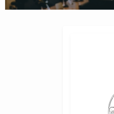
美
容
室
「grus」