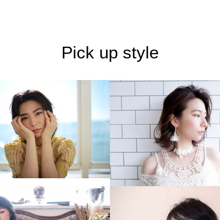
Pick up style