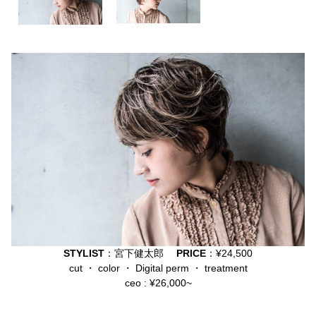
STYLIST
：宮下健太郎
PRICE
：¥24,500
cut ・ color ・ Digital perm ・ treatment
ceo : ¥26,000~