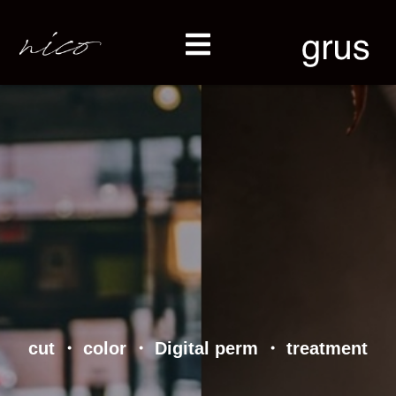
五
反
田
の
美
容
室
「nico」
/
蔵
前・
新
御
徒
町
の
美
容
cut ・ color ・ Digital perm ・ treatment
室
「grus」