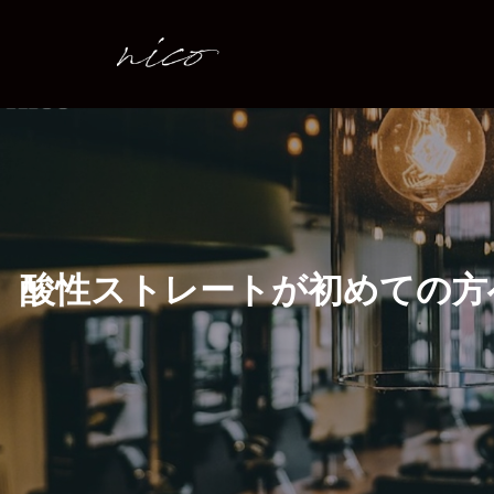
五
反
田
の
美
容
室
「nico」
/
蔵
前・
酸性ストレートが初めての方
新
御
徒
町
の
美
容
室
「grus」