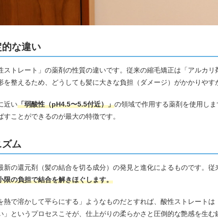
定的な違い
性ストレート」の薬剤の性質の違いです。従来の縮毛矯正は「アルカリ
形を整えるため、どうしても髪に大きな負担（ダメージ）がかかりやす
に近い
「弱酸性（pH4.5〜5.5付近）」
の領域で作用する薬剤を使用しま
ばすことができるのが最大の特徴です。
ニズム
最新の還元剤（髪の結合を切る成分）の発見と進化によるものです。従
小限の負担で結合を解きほぐします。
を熱で溶かして平らにする」ようなものだとすれば、酸性ストレートは
い」というプロセスこそが、仕上がりの柔らかさと圧倒的な艶感を生む