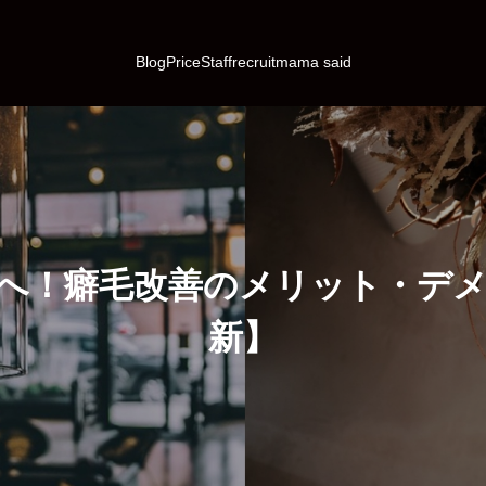
Blog
Price
Staff
recruit
mama said
へ！癖毛改善のメリット・デメリ
新】