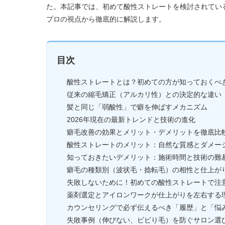
た。本記事では、初めて酸性ストレートを検討されている
プロの視点から徹底的に解説します。
目次
酸性ストレートとは？初めての方が知っておくべ
従来の縮毛矯正（アルカリ性）との決定的な違い
髪と同じ「弱酸性」で癖を伸ばすメカニズム
2026年現在の最新トレンドと技術の進化
癖毛改善の効果とメリット・デメリットを徹底比
酸性ストレートのメリット：自然な質感とダメー
知っておきたいデメリット：施術時間と技術の難
癖毛の種類別（波状毛・捻転毛）の相性と仕上が
失敗しないために！初めての酸性ストレートで注
薬剤選定とアイロンワークが仕上がりを左右する
カウンセリングで必ず伝えるべき「履歴」と「悩
失敗事例（伸びない、ビビり毛）を防ぐサロン選