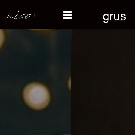
五
反
田
の
美
容
室
「nico」
/
蔵
前・
新
御
徒
町
の
美
容
室
「grus」