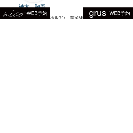
澁木 翔吾
WEB予約
WEB予約
新御徒町駅から徒歩3分、蔵前駅から徒歩8分の
完全個室マンツーマン接客で、髪のお悩みに寄
り添う美容室「grus」。
「サプライズと挑戦」をテーマに、毎日が少し
楽しくなる美容情報を発信しています。
Instagramをチェック！
ご予約はこちらから
アプリのダウンロードはこちら：
App Store（iPhone）
Google Play（Android）